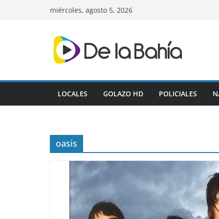
Skip
miércoles, agosto 5, 2026
to
content
LOCALES
GOLAZO HD
POLICIALES
N
oasis