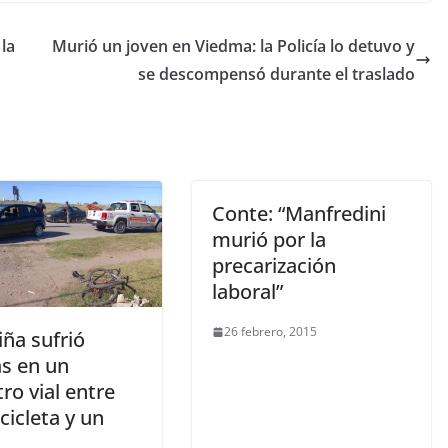
 la
Murió un joven en Viedma: la Policía lo detuvo y
se descompensó durante el traslado
Conte: “Manfredini
murió por la
precarización
laboral”
26 febrero, 2015
ña sufrió
as en un
tro vial entre
cicleta y un