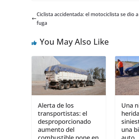
Ciclista accidentada: el motociclista se dio a
fuga
You May Also Like
Alerta de los
Una ni
transportistas: el
herid
desproporcionado
sinies
aumento del
una bi
combustible pone en
auto