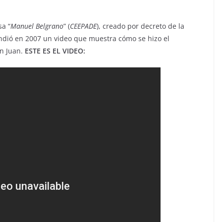
sa “
Manuel Belgrano
” (
CEEPADE
), creado por decreto de la
undió en 2007 un video que muestra cómo se hizo el
n Juan.
ESTE ES EL VIDEO: