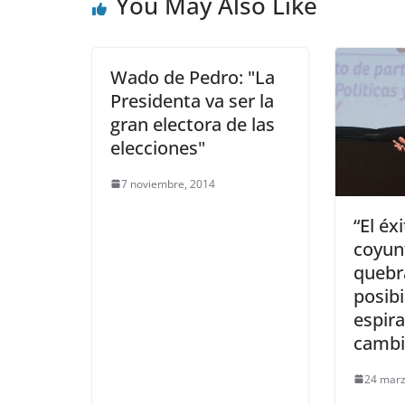
You May Also Like
Wado de Pedro: "La
Presidenta va ser la
gran electora de las
elecciones"
7 noviembre, 2014
“El éx
coyun
quebra
posibi
espira
cambi
24 marz