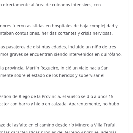
o directamente al área de cuidados intensivos, con
nores fueron asistidas en hospitales de baja complejidad y
taban contusiones, heridas cortantes y crisis nerviosas.
las pasajeros de distintas edades, incluido un niño de tres
ismos graves se encuentran siendo intervenidos en quirófano.
 la provincia, Martín Regueiro, inició un viaje hacia San
mente sobre el estado de los heridos y supervisar el
tión de Riego de la Provincia, el vuelco se dio a unos 15
 sector con barro y hielo en calzada. Aparentemente, no hubo
zo del asfalto en el camino desde río Minero a Villa Traful.
r las características propias del terreno y porque, además,