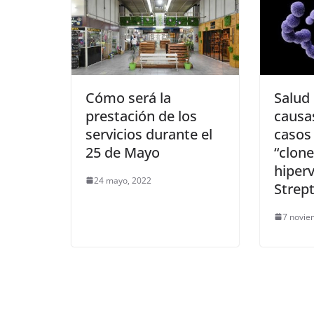
Cómo será la
Salud 
prestación de los
causa
servicios durante el
casos
25 de Mayo
“clon
hiperv
24 mayo, 2022
Strep
7 novie