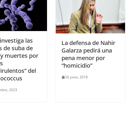
investiga las
La defensa de Nahir
s de suba de
Galarza pedirá una
 y muertes por
pena menor por
es
“homicidio”
irulentos” del
tococcus
26 junio, 2018
mbre, 2023