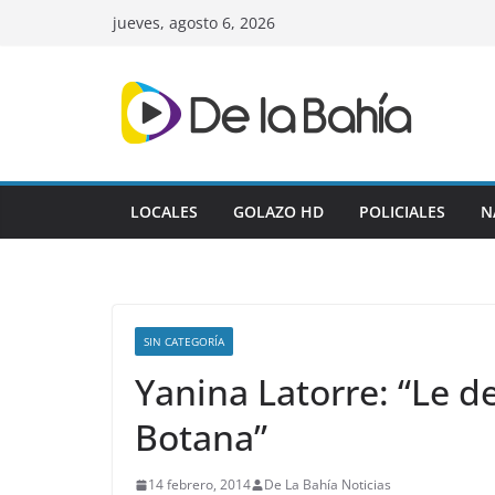
Skip
jueves, agosto 6, 2026
to
content
LOCALES
GOLAZO HD
POLICIALES
N
SIN CATEGORÍA
Yanina Latorre: “Le d
Botana”
14 febrero, 2014
De La Bahía Noticias