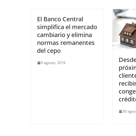
El Banco Central
simplifica el mercado
cambiario y elimina
normas remanentes
del cepo
Desde
9 agosto, 2016
próxi
client
recibi
conge
crédi
30 agos