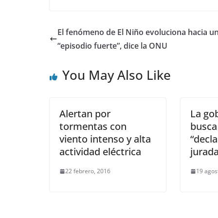
El fenómeno de El Niño evoluciona hacia u
“episodio fuerte”, dice la ONU
You May Also Like
Alertan por
La go
tormentas con
busca
viento intenso y alta
“decl
actividad eléctrica
jurad
22 febrero, 2016
19 agos