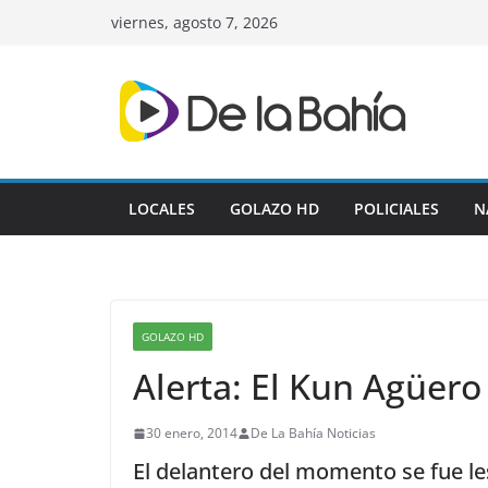
Skip
viernes, agosto 7, 2026
to
content
LOCALES
GOLAZO HD
POLICIALES
N
GOLAZO HD
Alerta: El Kun Agüero 
30 enero, 2014
De La Bahía Noticias
El delantero del momento se fue l