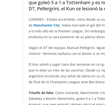
que goleó 5 a 1 a Tottenham y es n
DT, Pellergrini, el Kun se lesionó l
LONDRES.- Estaba encendido, como desde su vuel
de
Manchester City
. Había marcado el gol del t
a lo más alto de la Premier League. Sin embargo,
(molestia en la cara posterior de su pierna dere
Según el DT del equipo, Manuel Pellegrini, Agüer
chileno: “Veremos mañana con el doctor si es 
El Kun volvió a jugar hace dos semanas en un gran
que lo alejó un mes de las canchas. Desde su regr
argentino enciende una señal de alerta en su clu
de final de la Champions League ante Barcelona
Triunfo de líder.
Como visitante, Manchester City
Zabaleta y Martín Demichelis, goleó 5 a 1 a Tot
Arsenal, que ayer empató. Agüero abrió el marca