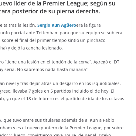
uevo líder de la Premier League; según su
a cara posterior de su pierna derecha.
ta tras la lesión.
Sergio Kun Agüero
era la figura
riunfo parcial ante Tottenham para que su equipo se subiera
 sobre el final del primer tiempo sintió un pinchazo
cha) y dejó la cancha lesionado.
o “tiene una lesión en el tendón de la corva”. Agregó el DT
muy seria. No sabremos nada hasta mañana”.
 nivel y tras dejar atrás un desgarro en los isquiotibiales,
eso, llevaba 7 goles en 5 partidos incluido el de hoy. El
b, ya que el 18 de febrero es el partido de ida de los octavos
.
, que tuvo entre sus titulares además de al Kun a Pablo
tenham y es el nuevo puntero de la Premier League, por sobre
dor y, luego, convirtieron Yaya Touré, de penal, Dzeko,