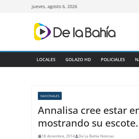
Skip
jueves, agosto 6, 2026
to
content
LOCALES
GOLAZO HD
POLICIALES
N
NACIONALES
Annalisa cree estar e
mostrando su escote
18 diciembre, 2014
De La Bahía Noticias