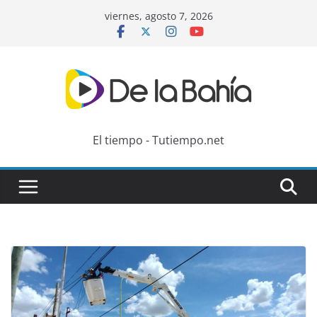
Skip
viernes, agosto 7, 2026
to
content
El tiempo - Tutiempo.net