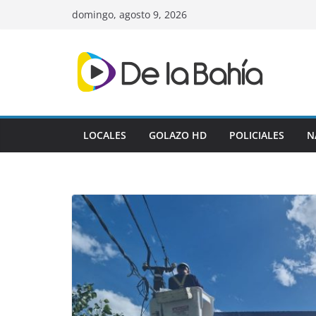
Skip
domingo, agosto 9, 2026
to
content
LOCALES
GOLAZO HD
POLICIALES
N