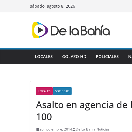
Skip
sábado, agosto 8, 2026
to
content
LOCALES
GOLAZO HD
POLICIALES
N
LOCALES
SOCIEDAD
Asalto en agencia de 
100
20 noviembre, 2014
De La Bahía Noticias