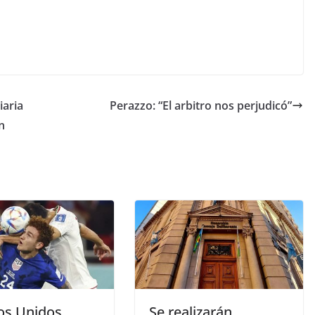
iaria
Perazzo: “El arbitro nos perjudicó”
n
os Unidos
Se realizarán