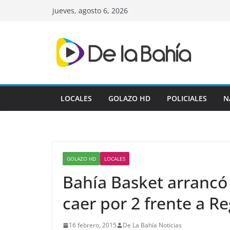
Skip
jueves, agosto 6, 2026
to
content
LOCALES
GOLAZO HD
POLICIALES
N
GOLAZO HD
LOCALES
Bahía Basket arrancó m
caer por 2 frente a R
16 febrero, 2015
De La Bahía Noticias