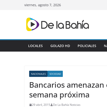
Skip
viernes, agosto 7, 2026
to
content
LOCALES
GOLAZO HD
POLICIALES
N
NACIONALES
SOCIEDAD
Bancarios amenazan c
semana próxima
29 abril, 2015
De La Bahía Noticias