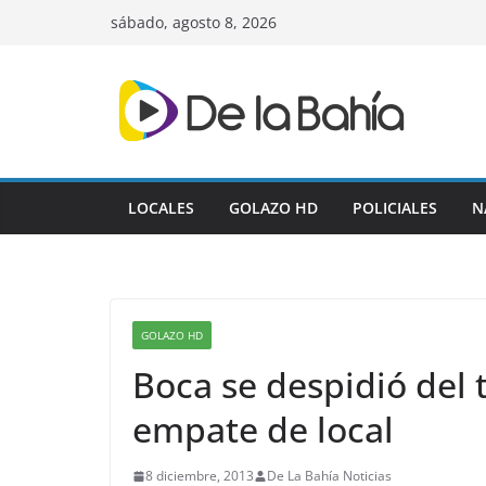
Skip
sábado, agosto 8, 2026
to
content
LOCALES
GOLAZO HD
POLICIALES
N
GOLAZO HD
Boca se despidió del 
empate de local
8 diciembre, 2013
De La Bahía Noticias