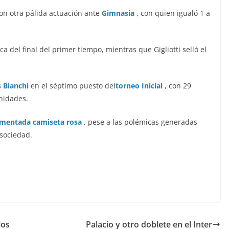
con otra pálida actuación ante
Gimnasia
, con quien igualó 1 a
a del final del primer tiempo, mientras que Gigliotti selló el
s Bianchi
en el séptimo puesto del
torneo Inicial
, con 29
nidades.
omentada camiseta rosa
, pese a las polémicas generadas
 sociedad.
los
Palacio y otro doblete en el Inter