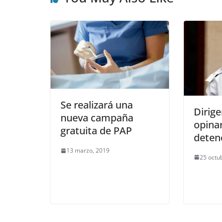
Se realizará una
Dirig
nueva campaña
opina
gratuita de PAP
deten
13 marzo, 2019
25 octu