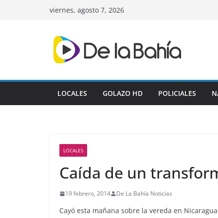
Skip
viernes, agosto 7, 2026
to
content
LOCALES
GOLAZO HD
POLICIALES
N
LOCALES
Caída de un transfo
19 febrero, 2014
De La Bahía Noticias
Cayó esta mañana sobre la vereda en Nicaragua 