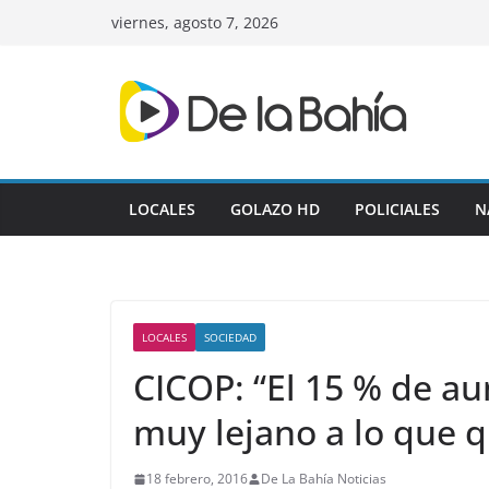
Skip
viernes, agosto 7, 2026
to
content
LOCALES
GOLAZO HD
POLICIALES
N
LOCALES
SOCIEDAD
CICOP: “El 15 % de a
muy lejano a lo que 
18 febrero, 2016
De La Bahía Noticias