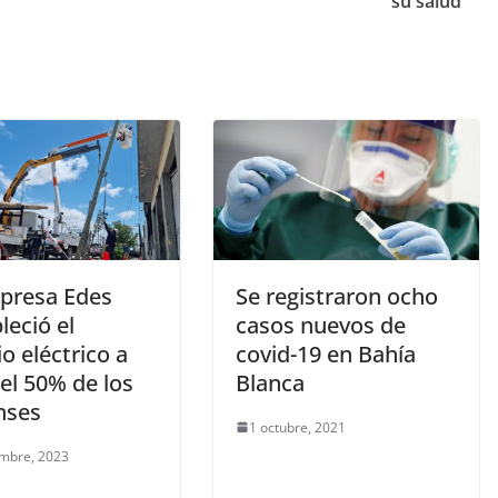
su salud
presa Edes
Se registraron ocho
leció el
casos nuevos de
io eléctrico a
covid-19 en Bahía
el 50% de los
Blanca
nses
1 octubre, 2021
embre, 2023