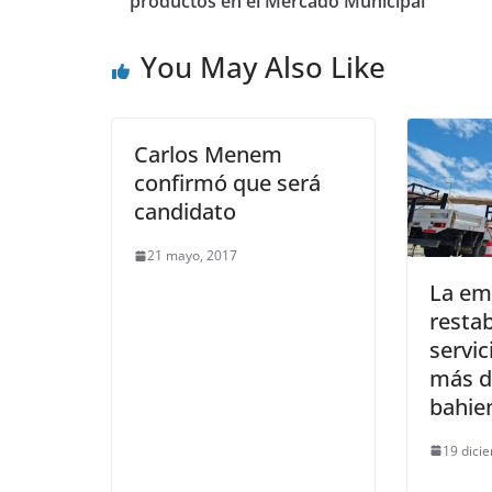
productos en el Mercado Municipal
You May Also Like
Carlos Menem
confirmó que será
candidato
21 mayo, 2017
La em
restab
servic
más d
bahie
19 dici