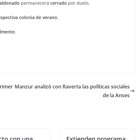
aldonado
permanecerá
cerrado
por duelo.
espectiva colonia de verano.
lmente.
primer
Manzur analizó con Raverta las políticas sociales
de la Anses
cto con una
Extienden programa