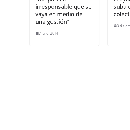
irresponsable que se
suba d
vaya en medio de
colect
una gestión"
3 dicie
7 julio, 2014