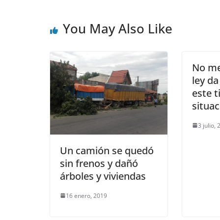
You May Also Like
No me
ley d
este t
situac
3 julio,
Un camión se quedó
sin frenos y dañó
árboles y viviendas
16 enero, 2019