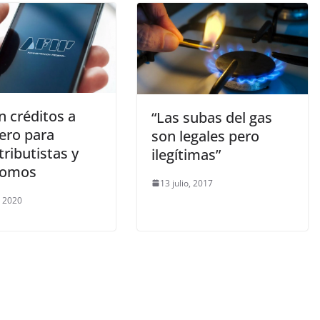
n créditos a
“Las subas del gas
ero para
son legales pero
ributistas y
ilegítimas”
nomos
13 julio, 2017
, 2020