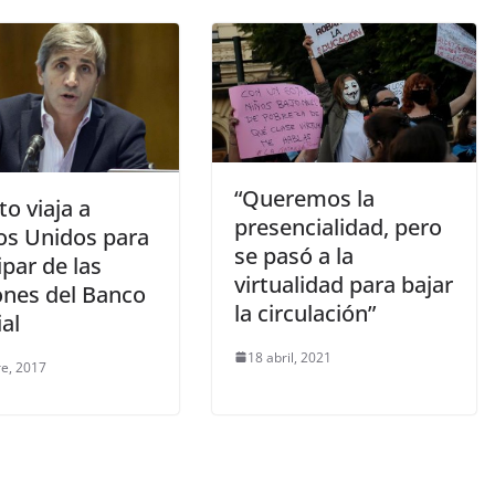
“Queremos la
o viaja a
presencialidad, pero
os Unidos para
se pasó a la
ipar de las
virtualidad para bajar
ones del Banco
la circulación”
al
18 abril, 2021
re, 2017