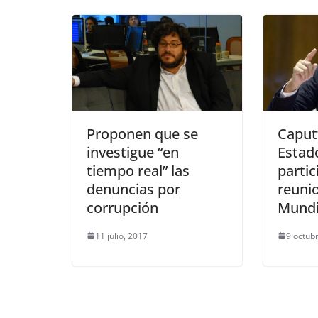
Proponen que se
Caputt
investigue “en
Estad
tiempo real” las
partic
denuncias por
reuni
corrupción
Mundi
11 julio, 2017
9 octub