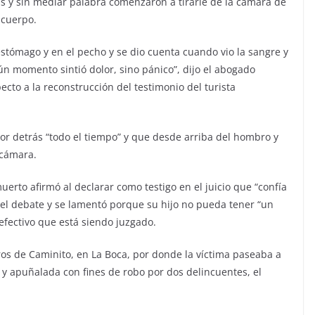
s y sin mediar palabra comenzaron a tirarle de la cámara de
 cuerpo.
stómago y en el pecho y se dio cuenta cuando vio la sangre y
n momento sintió dolor, sino pánico”, dijo el abogado
cto a la reconstrucción del testimonio del turista
por detrás “todo el tiempo” y que desde arriba del hombro y
 cámara.
uerto afirmó al declarar como testigo en el juicio que “confía
 el debate y se lamentó porque su hijo no pueda tener “un
 efectivo que está siendo juzgado.
ros de Caminito, en La Boca, por donde la víctima paseaba a
 y apuñalada con fines de robo por dos delincuentes, el