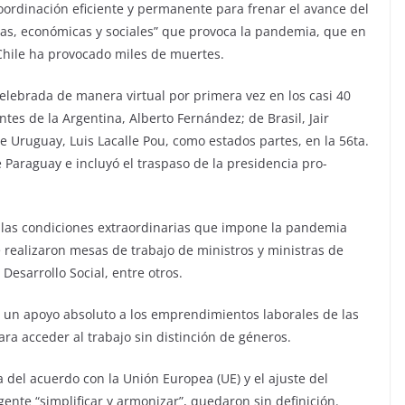
ordinación eficiente y permanente para frenar el avance del
ias, económicas y sociales” que provoca la pandemia, que en
 Chile ha provocado miles de muertes.
 celebrada de manera virtual por primera vez en los casi 40
tes de la Argentina, Alberto Fernández; de Brasil, Jair
e Uruguay, Luis Lacalle Pou, como estados partes, en la 56ta.
 Paraguay e incluyó el traspaso de la presidencia pro-
n las condiciones extraordinarias que impone la pandemia
e realizaron mesas de trabajo de ministros y ministras de
Desarrollo Social, entre otros.
ece un apoyo absoluto a los emprendimientos laborales de las
a acceder al trabajo sin distinción de géneros.
 del acuerdo con la Unión Europea (UE) y el ajuste del
ente “simplificar y armonizar”, quedaron sin definición.