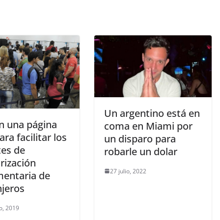
Un argentino está en
n una página
coma en Miami por
ra facilitar los
un disparo para
tes de
robarle un dolar
rización
27 julio, 2022
entaria de
njeros
o, 2019