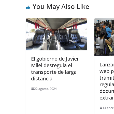
You May Also Like
El gobierno de Javier
Lanza
Milei desregula el
web pa
transporte de larga
trámi
distancia
regula
22 agosto, 2024
docum
extra
14 ener