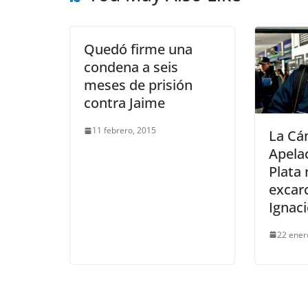
Quedó firme una
condena a seis
meses de prisión
contra Jaime
11 febrero, 2015
La Cá
Apela
Plata
excarc
Ignaci
22 ener