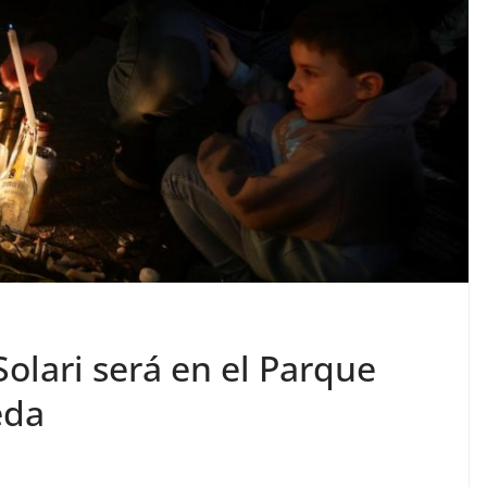
 Solari será en el Parque
eda