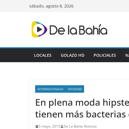
Skip
sábado, agosto 8, 2026
to
content
LOCALES
GOLAZO HD
POLICIALES
N
INTERNACIONALES
SOCIEDAD
En plena moda hipste
tienen más bacterias
5 mayo, 2015
De La Bahía Noticias