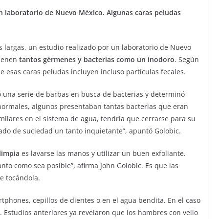
un laboratorio de Nuevo México. Algunas caras peludas
 largas, un estudio realizado por un laboratorio de Nuevo
tienen
tantos gérmenes y bacterias como un inodoro
. Según
de esas caras peludas incluyen incluso partículas fecales.
ió una serie de barbas en busca de bacterias y determinó
s normales, algunos presentaban tantas bacterias que eran
ilares en el sistema de agua, tendría que cerrarse para su
grado de suciedad un tanto inquietante”, apuntó Golobic.
limpia
es lavarse las manos y utilizar un buen exfoliante.
nto como sea posible”, afirma John Golobic. Es que las
e tocándola.
tphones, cepillos de dientes o en el agua bendita. En el caso
. Estudios anteriores ya revelaron que los hombres con vello