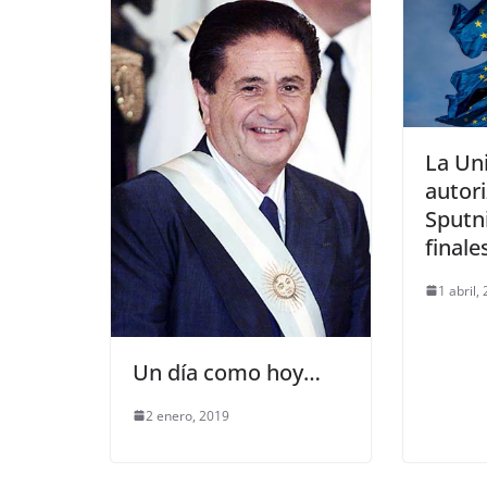
La Un
autori
Sputn
finale
1 abril,
Un día como hoy…
2 enero, 2019