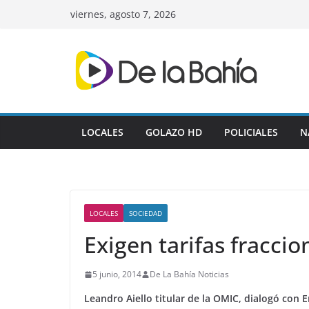
Skip
viernes, agosto 7, 2026
to
content
LOCALES
GOLAZO HD
POLICIALES
N
LOCALES
SOCIEDAD
Exigen tarifas fracci
5 junio, 2014
De La Bahía Noticias
Leandro Aiello titular de la OMIC, dialogó con 