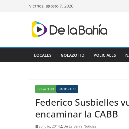
Skip
viernes, agosto 7, 2026
to
content
LOCALES
GOLAZO HD
POLICIALES
N
GOLAZO HD
NACIONALES
Federico Susbielles v
encaminar la CABB
30 julio, 2014
De La Bahía Noticias