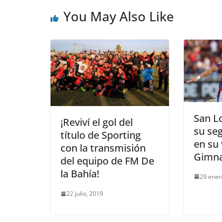
You May Also Like
San L
¡Reviví el gol del
su seg
título de Sporting
en su 
con la transmisión
Gimna
del equipo de FM De
la Bahía!
29 ener
22 julio, 2019