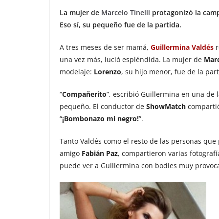
La mujer de
Marcelo Tinelli
protagonizó la camp
Eso sí, su pequeño fue de la partida.
A tres meses de ser mamá,
Guillermina Valdés
r
una vez más, lució espléndida. La mujer de
Marc
modelaje:
Lorenzo
, su hijo menor, fue de la part
“
Compañerito
”, escribió Guillermina en una de 
pequeño. El conductor de
ShowMatch
compartió
“
¡Bombonazo mi negro!
”.
Tanto Valdés como el resto de las personas que p
amigo
Fabián Paz
, compartieron varias fotografí
puede ver a Guillermina con bodies muy provoca