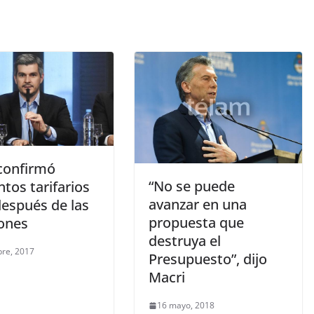
confirmó
“No se puede
tos tarifarios
avanzar en una
después de las
propuesta que
iones
destruya el
bre, 2017
Presupuesto”, dijo
Macri
16 mayo, 2018