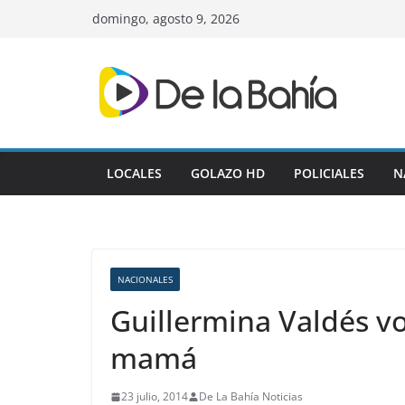
Skip
domingo, agosto 9, 2026
to
content
LOCALES
GOLAZO HD
POLICIALES
N
NACIONALES
Guillermina Valdés vo
mamá
23 julio, 2014
De La Bahía Noticias