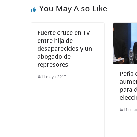
You May Also Like
Fuerte cruce en TV
entre hija de
desaparecidos y un
abogado de
represores
Peña 
11 mayo, 2017
aumen
para 
elecc
11 octu