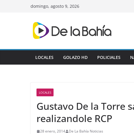
Skip
domingo, agosto 9, 2026
to
content
LOCALES
GOLAZO HD
POLICIALES
N
LOCALES
Gustavo De la Torre s
realizandole RCP
28 enero, 2014
De La Bahía Noticias