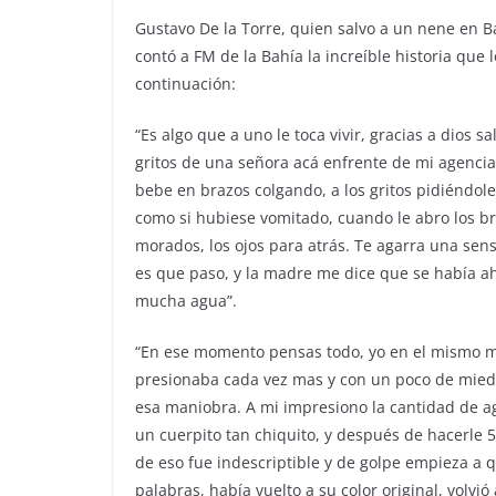
Gustavo De la Torre, quien salvo a un nene en 
contó a FM de la Bahía la increíble historia que 
continuación:
“Es algo que a uno le toca vivir, gracias a dios s
gritos de una señora acá enfrente de mi agenci
bebe en brazos colgando, a los gritos pidiéndol
como si hubiese vomitado, cuando le abro los br
morados, los ojos para atrás. Te agarra una sen
es que paso, y la madre me dice que se había ah
mucha agua”.
“En ese momento pensas todo, yo en el mismo mom
presionaba cada vez mas y con un poco de miedo 
esa maniobra. A mi impresiono la cantidad de ag
un cuerpito tan chiquito, y después de hacerle 5
de eso fue indescriptible y de golpe empieza a q
palabras, había vuelto a su color original, volvió