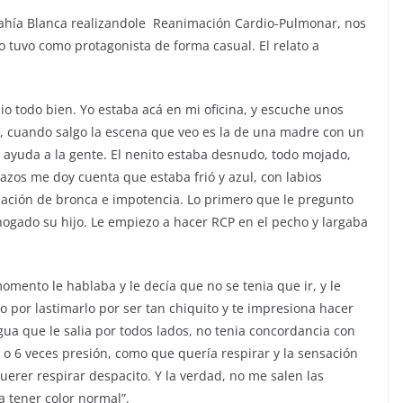
Bahía Blanca realizandole Reanimación Cardio-Pulmonar, nos
lo tuvo como protagonista de forma casual. El relato a
alio todo bien. Yo estaba acá en mi oficina, y escuche unos
a, cuando salgo la escena que veo es la de una madre con un
e ayuda a la gente. El nenito estaba desnudo, todo mojado,
azos me doy cuenta que estaba frió y azul, con labios
sación de bronca e impotencia. Lo primero que le pregunto
ogado su hijo. Le empiezo a hacer RCP en el pecho y largaba
ento le hablaba y le decía que no se tenia que ir, y le
por lastimarlo por ser tan chiquito y te impresiona hacer
ua que le salia por todos lados, no tenia concordancia con
 o 6 veces presión, como que quería respirar y la sensación
uerer respirar despacito. Y la verdad, no me salen las
 a tener color normal”.