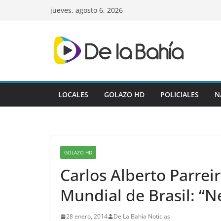
Skip
jueves, agosto 6, 2026
to
content
LOCALES
GOLAZO HD
POLICIALES
N
GOLAZO HD
Carlos Alberto Parreir
Mundial de Brasil: “Ne
28 enero, 2014
De La Bahía Noticias