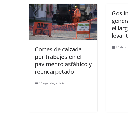
Goslin
gener
el lar
levan
17 dici
Cortes de calzada
por trabajos en el
pavimento asfáltico y
reencarpetado
27 agosto, 2024