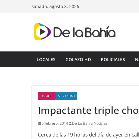
Skip
sábado, agosto 8, 2026
to
content
LOCALES
GOLAZO HD
POLICIALES
N
LOCALES
SEGURIDAD
Impactante triple ch
6 febrero, 2014
De La Bahía Noticias
Cerca de las 19 horas del día de ayer en c