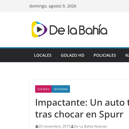
Skip
domingo, agosto 9, 2026
to
content
LOCALES
GOLAZO HD
POLICIALES
N
LOCALES
SOCIEDAD
Impactante: Un auto 
tras chocar en Spurr
20 noviembre, 2015
De La Bahía Noticias