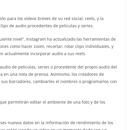
 para los vídeos breves de su red social, reels, y la
 clips de audio procedentes de películas y series.
guiente nivel”, Instagram ha actualizado las herramientas de
ones como hacer zoom, recortar, rotar clips individuales, y
n actualmente incorporar audio a sus reels.
udio de películas, series o procedente del propio audio del
a en una nota de prensa. Asimismo, los creadores de
e sus borradores, cambiarles el nombres o programarlos con
 que permitirán editar el ambiente de una foto y de los
ses nuevos datos en la información de rendimiento de los
nas están viendo un vídeo en un momento dado con un