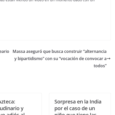
eario
Massa aseguró que busca construir “alternancia
y bipartidismo” con su “vocación de convocar a
todos”
Azteca:
Sorpresa en la India
udinario y
por el caso de un
vo adiós al
niño que tiene las