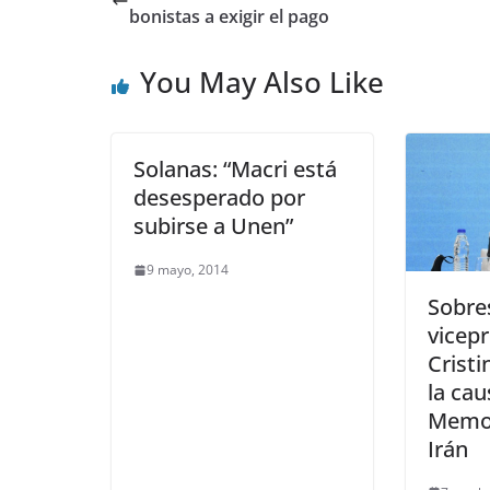
bonistas a exigir el pago
You May Also Like
Solanas: “Macri está
desesperado por
subirse a Unen”
9 mayo, 2014
Sobre
vicep
Cristi
la cau
Memo
Irán