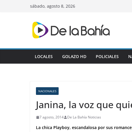
Skip
sábado, agosto 8, 2026
to
content
LOCALES
GOLAZO HD
POLICIALES
N
NACIONALES
Janina, la voz que qui
7 agosto, 2014
De La Bahía Noticias
La chica Playboy, escandalosa por sus romances