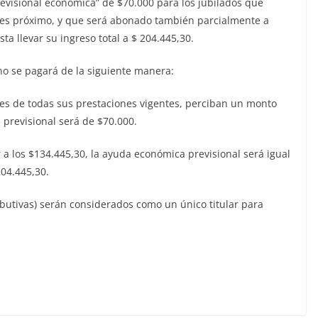
revisional económica” de $70.000 para los jubilados que
mes próximo, y que será abonado también parcialmente a
a llevar su ingreso total a $ 204.445,30.
ono se pagará de la siguiente manera:
res de todas sus prestaciones vigentes, perciban un monto
a previsional será de $70.000.
 a los $134.445,30, la ayuda económica previsional será igual
204.445,30.
ibutivas) serán considerados como un único titular para