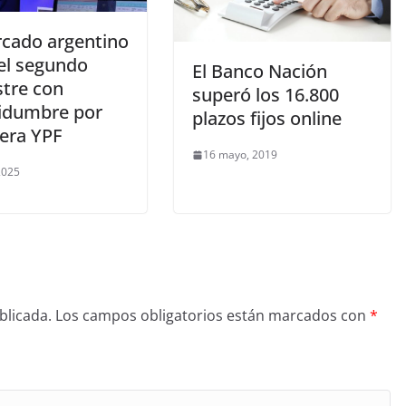
rcado argentino
 el segundo
El Banco Nación
tre con
superó los 16.800
tidumbre por
plazos fijos online
lera YPF
16 mayo, 2019
 2025
blicada.
Los campos obligatorios están marcados con
*