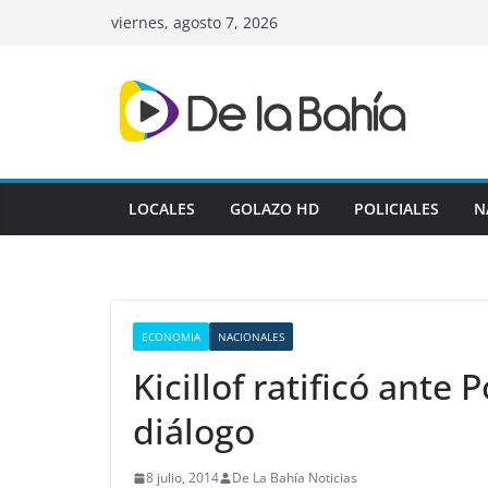
Skip
viernes, agosto 7, 2026
to
content
LOCALES
GOLAZO HD
POLICIALES
N
ECONOMIA
NACIONALES
Kicillof ratificó ante 
diálogo
8 julio, 2014
De La Bahía Noticias