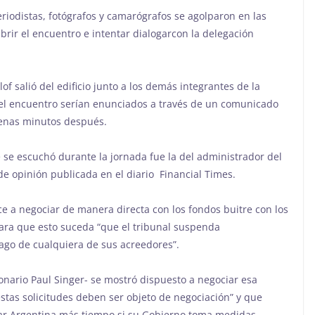
iodistas, fotógrafos y camarógrafos se agolparon en las
ubrir el encuentro e intentar dialogarcon la delegación
lof salió del edificio junto a los demás integrantes de la
 del encuentro serían enunciados a través de un comunicado
apenas minutos después.
ue se escuchó durante la jornada fue la del administrador del
de opinión publicada en el diario Financial Times.
 a negociar de manera directa con los fondos buitre con los
ara que esto suceda “que el tribunal suspenda
pago de cualquiera de sus acreedores”.
llonario Paul Singer- se mostró dispuesto a negociar esa
 estas solicitudes deben ser objeto de negociación” y que
ar Argentina más tiempo si su Gobierno toma medidas