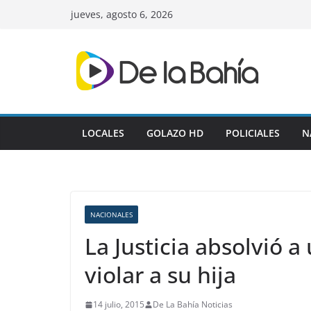
Skip
jueves, agosto 6, 2026
to
content
LOCALES
GOLAZO HD
POLICIALES
N
NACIONALES
La Justicia absolvió
violar a su hija
14 julio, 2015
De La Bahía Noticias