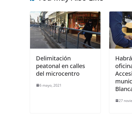
Delimitación
Habrá
peatonal en calles
oficin
del microcentro
Accesi
munic
6 mayo, 2021
Blanc
27 novi