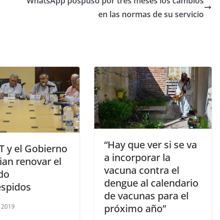
WhatsApp pospuso por tres meses los cambios
en las normas de su servicio
“Hay que ver si se va
T y el Gobierno
a incorporar la
ian renovar el
vacuna contra el
do
dengue al calendario
espidos
de vacunas para el
próximo año”
 2019