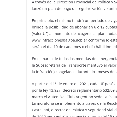
A través de la Dirección Provincial de Política y
lanzó un plan de pago de regularización volunta
En principio, el mismo tendrá un período de vig
brinda la posibilidad de abonar en 6 o 12 cuotas 
(Valor UF) al momento de acogerse al plan, toda
www.infraccionesba.gba.gob.ar conforme lo esta
serán el día 10 de cada mes o el día hábil inmed
En el marco de todas las medidas de emergencia
la Subsecretaría de Transporte mantuvo el valor
la infracción) congeladas durante los meses de 
A partir del 1° de enero de 2021, cada UF pasó a
por la ley 13.927, decreto reglamentario 532/09 
marca el Automóvil Club Argentino sede La Plata
La moratoria se implementó a través de la Resol
Castellani, director de Polìtica y Seguridad Vial
de 2020 pero entró en vigencia a partir del 15 d