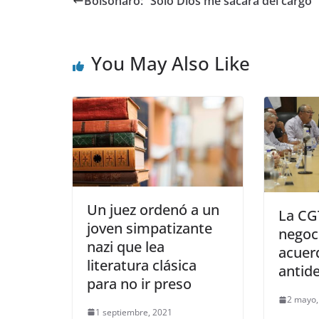
Bolsonaro: “Solo Dios me sacará del cargo”
You May Also Like
Un juez ordenó a un
La CG
joven simpatizante
negoc
nazi que lea
acuer
literatura clásica
antid
para no ir preso
2 mayo,
1 septiembre, 2021