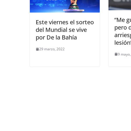
“Me g
Este viernes el sorteo
pero 
del Mundial se vive
arries
por De la Bahía
lesión
29 marzo, 2022
9 mayo,