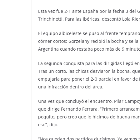
Esta vez fue 2-1 ante España por la fecha 3 del 
Trinchinetti. Para las ibéricas, descontó Lola Rie
El equipo albiceleste se puso al frente temprano
córner cortos: Gorzelany recibió la bocha y se la
Argentina cuando restaba poco más de 9 minutos 
La segunda conquista para las dirigidas llegó en 
Tras un corto, las chicas desviaron la bocha, qu
empujarla para poner el 2-0 parcial en favor de 
una infracción dentro del área.
Una vez que concluyó el encuentro, Pilar Campoy 
que dirige Fernando Ferrara. “Primero arrancam
poquito, pero creo que lo hicimos de buena man
eso”, dijo.
“Nos quedan dos partidos durísimos. Ya vamos tr