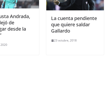
usta Andrada,
La cuenta pendiente
dejó de
que quiere saldar
gar desde la
Gallardo
”
23 octubre, 2018
 2020