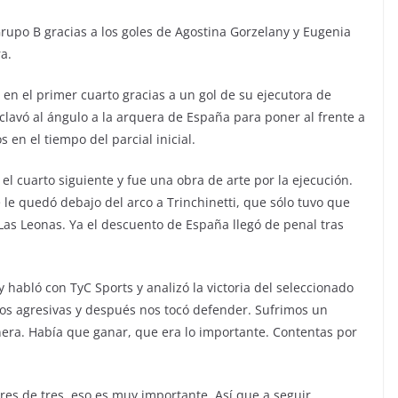
Grupo B gracias a los goles de Agostina Gorzelany y Eugenia
ra.
 en el primer cuarto gracias a un gol de su ejecutora de
 clavó al ángulo a la arquera de España para poner al frente a
en el tiempo del parcial inicial.
el cuarto siguiente y fue una obra de arte por la ejecución.
e le quedó debajo del arco a Trinchinetti, que sólo tuvo que
Las Leonas. Ya el descuento de España llegó de penal tras
habló con TyC Sports y analizó la victoria del seleccionado
os agresivas y después nos tocó defender. Sufrimos un
era. Había que ganar, que era lo importante. Contentas por
es de tres, eso es muy importante. Así que a seguir