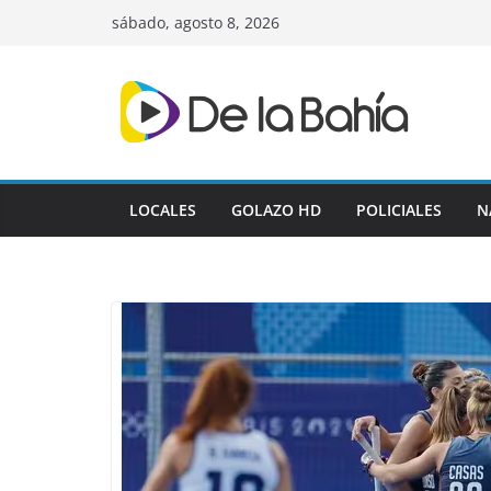
Skip
sábado, agosto 8, 2026
to
content
LOCALES
GOLAZO HD
POLICIALES
N