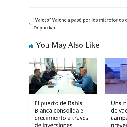
“Valeco” Valencia pasó por los micrófonos 
Deportivo
You May Also Like
El puerto de Bahía
Una n
Blanca consolida el
de va
crecimiento a través
campa
de inversiones
preven