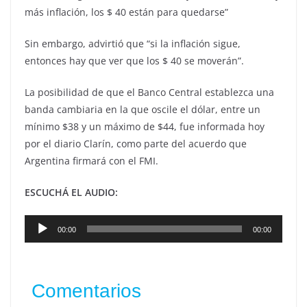
más inflación, los $ 40 están para quedarse”
Sin embargo, advirtió que “si la inflación sigue,
entonces hay que ver que los $ 40 se moverán”.
La posibilidad de que el Banco Central establezca una
banda cambiaria en la que oscile el dólar, entre un
mínimo $38 y un máximo de $44, fue informada hoy
por el diario Clarín, como parte del acuerdo que
Argentina firmará con el FMI.
ESCUCHÁ EL AUDIO:
Reproductor
00:00
00:00
de
audio
Comentarios