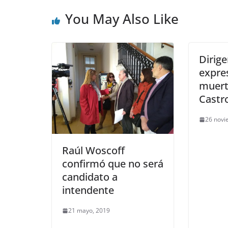
You May Also Like
Dirige
expre
muert
Castr
26 novi
Raúl Woscoff
confirmó que no será
candidato a
intendente
21 mayo, 2019