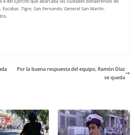
a 4 del Ejército que abarcaba las ciudades bonaerenses de
r, Escobar, Tigre, San Fernando, General San Martín,
dro.
ada
Por la buena respuesta del equipo, Ramón Díaz
se queda