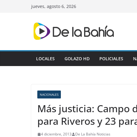
Skip
jueves, agosto 6, 2026
to
content
LOCALES
GOLAZO HD
POLICIALES
N
NACIONALES
Más justicia: Campo 
para Riveros y 23 pa
4 diciembre, 2013
De La Bahía Noticias