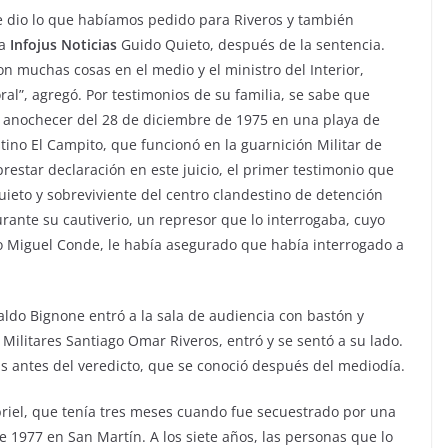
ue dio lo que habíamos pedido para Riveros y también
a
Infojus Noticias
Guido Quieto, después de la sentencia.
n muchas cosas en el medio y el ministro del Interior,
al”, agregó. Por testimonios de su familia, se sabe que
l anochecer del 28 de diciembre de 1975 en una playa de
tino El Campito, que funcionó en la guarnición Militar de
restar declaración en este juicio, el primer testimonio que
uieto y sobreviviente del centro clandestino de detención
rante su cautiverio, un represor que lo interrogaba, cuyo
mo Miguel Conde, le había asegurado que había interrogado a
aldo Bignone entró a la sala de audiencia con bastón y
 Militares Santiago Omar Riveros, entró y se sentó a su lado.
s antes del veredicto, que se conoció después del mediodía.
abriel, que tenía tres meses cuando fue secuestrado por una
e 1977 en San Martín. A los siete años, las personas que lo