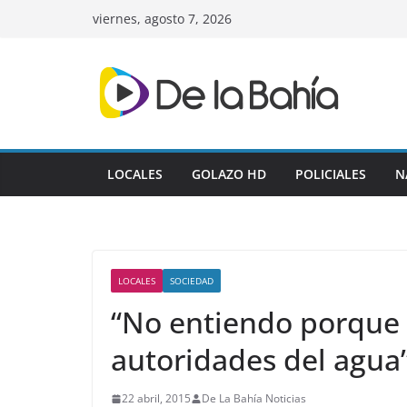
Skip
viernes, agosto 7, 2026
to
content
LOCALES
GOLAZO HD
POLICIALES
N
LOCALES
SOCIEDAD
“No entiendo porque 
autoridades del agua
22 abril, 2015
De La Bahía Noticias