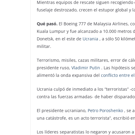
Mientras equipos de rescate siguen recogiendo c
fuselaje destrozado, crecen el estupor global y l
Qué pasó.
El Boeing 777 de Malaysia Airlines, c
Kuala Lumpur y fue alcanzado a 10.000 metros de
Donetsk, en el este de
Ucrania
, a sólo 50 kilóm
militar.
Terrorismo, misiles, cazas militares, error de cá
presidente ruso,
Vladimir Putin
. Las hipótesis s
alimentó la onda expansiva del
conflicto entre e
Ucrania culpó de inmediato a los “terroristas”
contra las fuerzas armadas- de haber disparado 
El presidente ucraniano,
Petro Poroshenko
, se a
una catástrofe, es un acto terrorista”, escribió en
Los líderes separatistas lo negaron y acusaron a