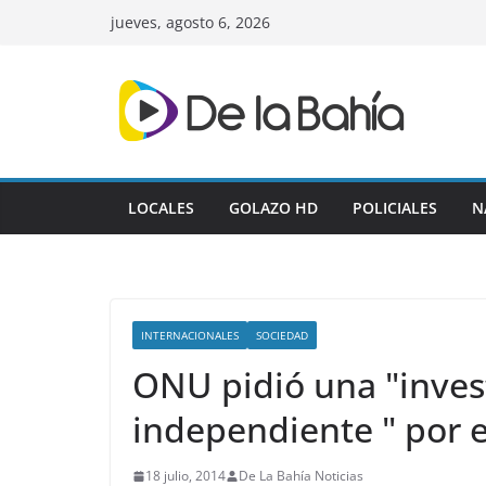
Skip
jueves, agosto 6, 2026
to
content
LOCALES
GOLAZO HD
POLICIALES
N
INTERNACIONALES
SOCIEDAD
ONU pidió una "inves
independiente " por e
18 julio, 2014
De La Bahía Noticias