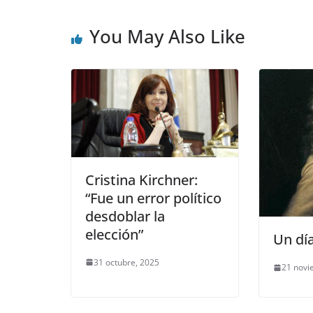
You May Also Like
Cristina Kirchner:
“Fue un error político
desdoblar la
elección”
Un dí
31 octubre, 2025
21 novi