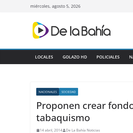
Skip
miércoles, agosto 5, 2026
to
content
LOCALES
GOLAZO HD
POLICIALES
N
NACIONALES
SOCIEDAD
Proponen crear fond
tabaquismo
14 abril, 2014
De La Bahía Noticias