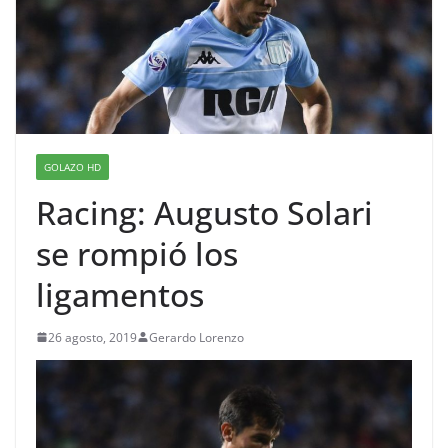
GOLAZO HD
Racing: Augusto Solari
se rompió los
ligamentos
26 agosto, 2019
Gerardo Lorenzo