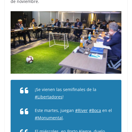
de noviembre.
¡Se vienen las semifinales de la
#Libertadores
!
Este martes, juegan
#River
#Boca
en el
#Monumental
.
El miércoles, en Porto Alegre, duelo