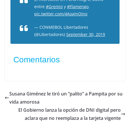
entre
#Gremio
y
#Flamengo
.
pic.twitter.com/4AoaJnOIno
— CONMEBOL Libertadores
(@Libertadores)
September 30, 2019
Comentarios
Susana Giménez le tiró un “palito” a Pampita por su
vida amorosa
El Gobierno lanza la opción de DNI digital pero
aclara que no reemplaza a la tarjeta vigente