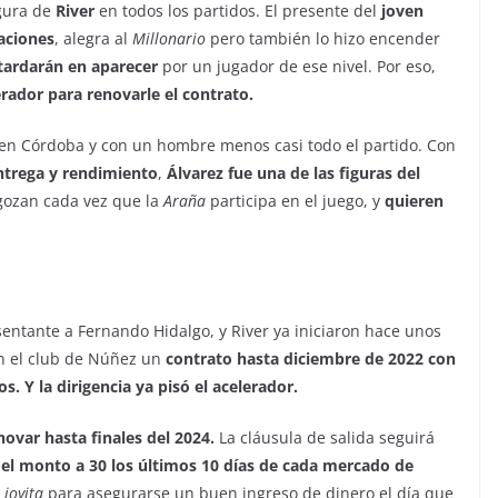
igura de
River
en todos los partidos. El presente del
joven
aciones
, alegra al
Millonario
pero también lo hizo encender
 tardarán en aparecer
por un jugador de ese nivel. Por eso,
erador para renovarle el contrato.
en Córdoba y con un hombre menos casi todo el partido. Con
ntrega y rendimiento
,
Álvarez fue una de las figuras del
gozan cada vez que la
Araña
participa en el juego, y
quieren
sentante a Fernando Hidalgo, y River ya iniciaron hace unos
on el club de Núñez un
contrato hasta diciembre de 2022 con
s. Y la dirigencia ya pisó el acelerador.
novar hasta finales del 2024.
La cláusula de salida seguirá
el monto a 30 los últimos 10 días de cada mercado de
u
joyita
para asegurarse un buen ingreso de dinero el día que