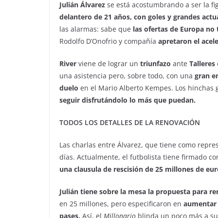
Julián Álvarez
se está acostumbrando a ser la f
delantero de 21 años, con goles y grandes actu
las alarmas: sabe que
las ofertas de Europa no
Rodolfo D’Onofrio y compañía
apretaron el acel
River
viene de lograr un
triunfazo
ante
Talleres
una asistencia pero, sobre todo, con una
gran e
duelo
en el Mario Alberto Kempes. Los hinchas 
seguir disfrutándolo lo más que puedan.
TODOS LOS DETALLES DE LA RENOVACIÓN
Las charlas entre Álvarez, que tiene como repre
días. Actualmente, el futbolista tiene firmado c
una clausula de rescisión de 25 millones de euro
Julián tiene sobre la mesa la propuesta para re
en 25 millones, pero especificaron en
aumentar 
pases.
Así, el
Millonario
blinda un poco más a s