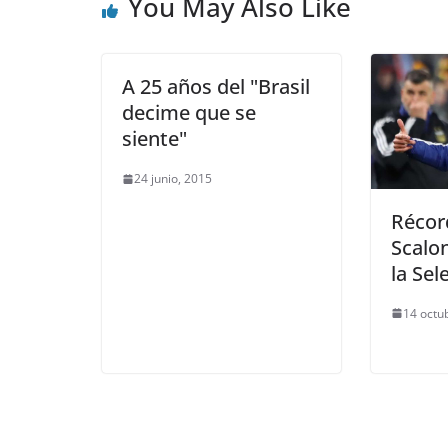
You May Also Like
A 25 años del "Brasil
decime que se
siente"
24 junio, 2015
Récor
Scalo
la Sel
14 octu